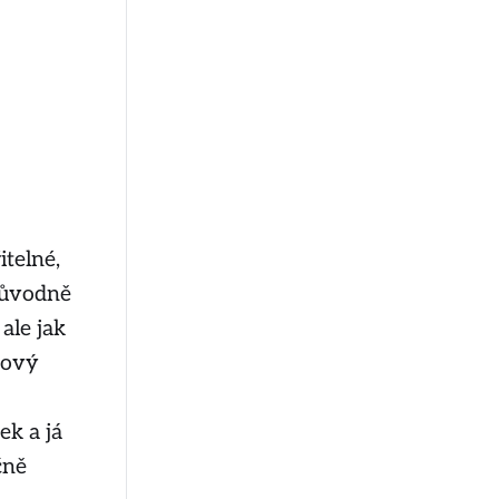
telné,
Původně
ale jak
tový
ek a já
čně