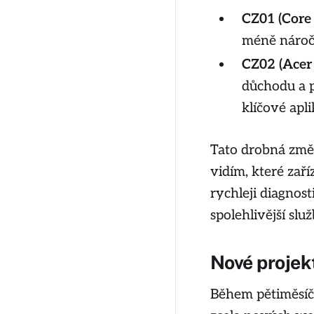
CZ01 (Core
méně nároč
CZ02 (Acer 
důchodu a p
klíčové apl
Tato drobná změ
vidím, které za
rychleji diagnos
spolehlivější služ
Nové projek
Během pětiměsíčn