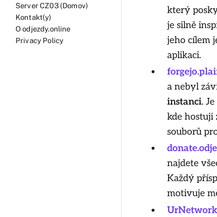
Server CZ03 (Domov)
který posk
Kontakt(y)
je silně i
O odjezdy.online
jeho cílem 
Privacy Policy
aplikaci.
forgejo.pla
a nebyl záv
instanci
. J
kde hostuji
souborů pr
donate.odje
najdete vše
Každý přís
motivuje mě 
UrNetwork S