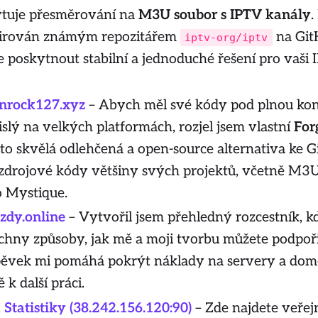
ytuje přesměrování na
M3U soubor s IPTV kanály
.
nspirován známým repozitářem
na Git
iptv-org/iptv
je poskytnout stabilní a jednoduché řešení pro vaši
inrock127.xyz
– Abych měl své kódy pod plnou kon
islý na velkých platformách, rozjel jsem vlastní
For
e to skvělá odlehčená a open-source alternativa ke 
 zdrojové kódy většiny svých projektů, včetně M3
o Mystique.
zdy.online
– Vytvořil jsem přehledný rozcestník, k
chny způsoby, jak mě a moji tvorbu můžete podpoři
pěvek mi pomáhá pokrýt náklady na servery a dom
k další práci.
tatistiky (38.242.156.120:90)
– Zde najdete veřej