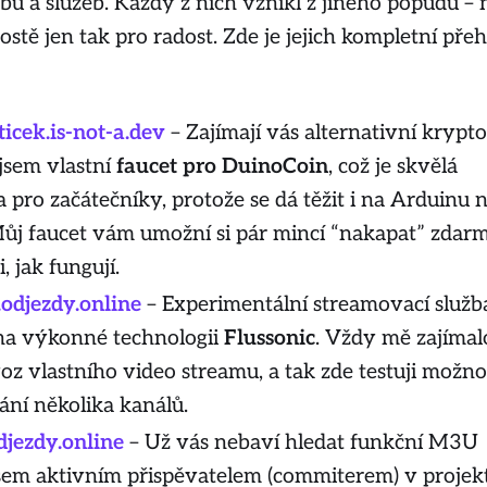
ů a služeb. Každý z nich vznikl z jiného popudu – 
rostě jen tak pro radost. Zde je jejich kompletní přeh
icek.is-not-a.dev
– Zajímají vás alternativní kryp
jsem vlastní
faucet pro DuinoCoin
, což je skvělá
pro začátečníky, protože se dá těžit i na Arduinu 
ůj faucet vám umožní si pár mincí “nakapat” zdar
, jak fungují.
odjezdy.online
– Experimentální streamovací služb
na výkonné technologii
Flussonic
. Vždy mě zajímal
oz vlastního video streamu, a tak zde testuji možno
lání několika kanálů.
djezdy.online
– Už vás nebaví hledat funkční M3U
Jsem aktivním přispěvatelem (commiterem) v projek