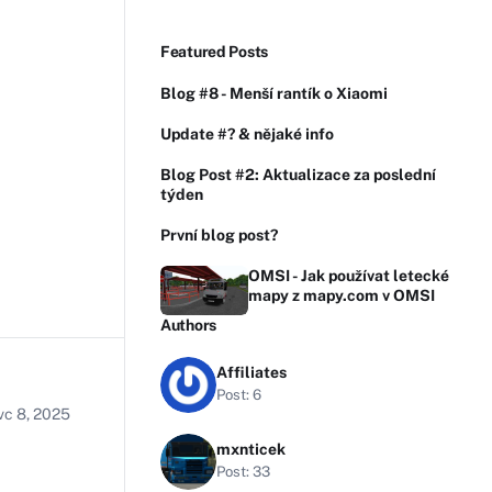
Featured Posts
Blog #8 - Menší rantík o Xiaomi
Update #? & nějaké info
Blog Post #2: Aktualizace za poslední
týden
První blog post?
OMSI - Jak používat letecké
mapy z mapy.com v OMSI
Authors
Affiliates
Post: 6
vc 8, 2025
mxnticek
Post: 33