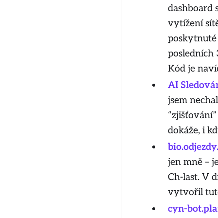
dashboard s
vytížení sít
poskytnuté 
posledních 
Kód je naví
AI Sledová
jsem nechal
“zjišťování”
dokáže, i k
bio.odjezdy
jen mně – j
Ch-last. V d
vytvořil tu
cyn-bot.pl