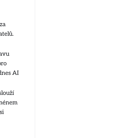
za
telů.
bavu
pro
 dnes AI
slouží
 jménem
si