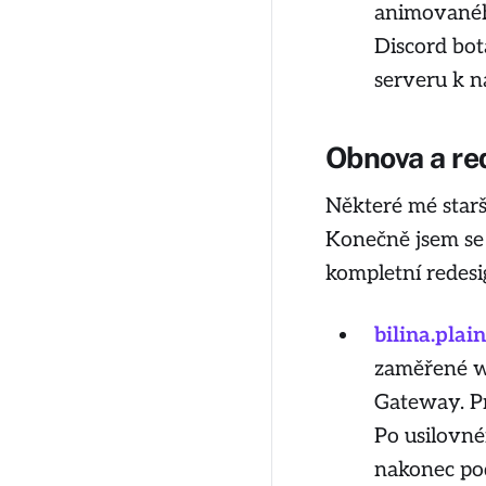
animovanéh
Discord bot
serveru k n
Obnova a re
Některé mé starš
Konečně jsem se d
kompletní redesi
bilina.plai
zaměřené w
Gateway. Pr
Po usilovné
nakonec pod