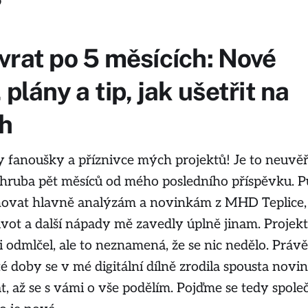
?
vrat po 5 měsících: Nové
 plány a tip, jak ušetřit na
h
fanoušky a příznivce mých projektů! Je to neuvěři
 zhruba pět měsíců od mého posledního příspěvku. 
novat hlavně analýzám a novinkám z MHD Teplice, 
život a další nápady mě zavedly úplně jinam. Projek
i odmlčel, ale to neznamená, že se nic nedělo. Právě
 doby se v mé digitální dílně zrodila spousta novin
, až se s vámi o vše podělím. Pojďme se tedy spole