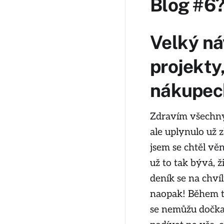
Blog #6
Velký ná
projekty,
nákupec
Zdravím všechny 
ale uplynulo už
jsem se chtěl vě
už to tak bývá, 
deník se na chvíl
naopak! Během té
se nemůžu dočkat