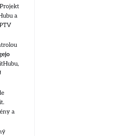
 Projekt
Hubu a
 IPTV
trolou
gejo
GitHubu,
U
de
t.
ény a
ný