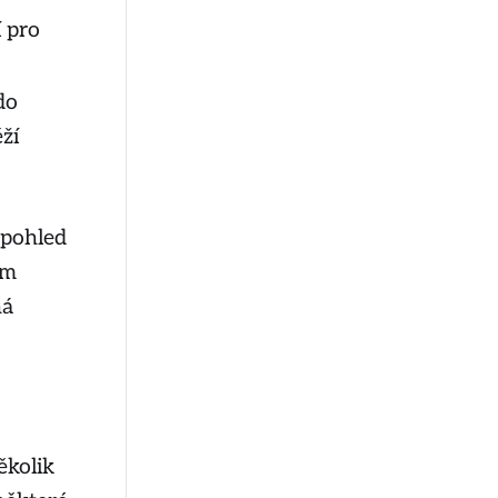
í pro
do
ží
 pohled
em
ná
ěkolik