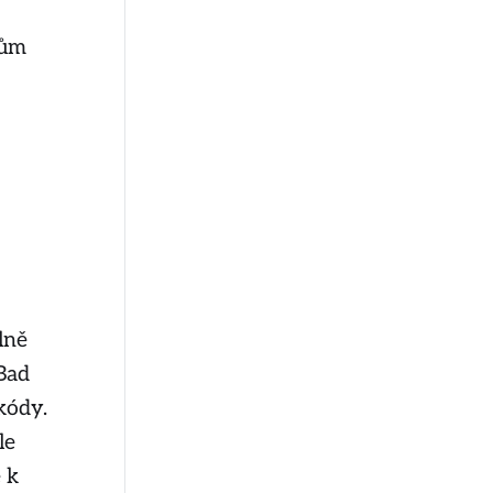
nům
lně
Bad
kódy.
le
 k