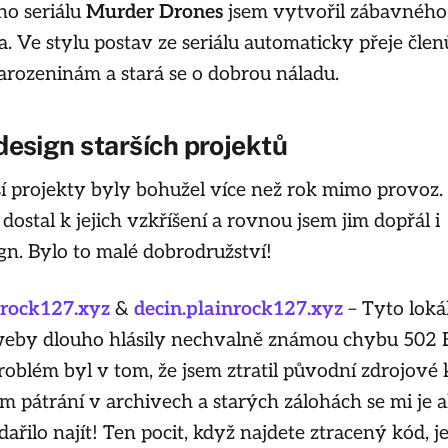
o seriálu
Murder Drones
jsem vytvořil zábavného
a. Ve stylu postav ze seriálu automaticky přeje čle
arozeninám a stará se o dobrou náladu.
design starších projektů
í projekty byly bohužel více než rok mimo provoz.
ostal k jejich vzkříšení a rovnou jsem jim dopřál i
gn. Bylo to malé dobrodružství!
nrock127.xyz
&
decin.plainrock127.xyz
– Tyto loká
eby dlouho hlásily nechvalně známou chybu 502 
oblém byl v tom, že jsem ztratil původní zdrojové 
m pátrání v archivech a starých zálohách se mi je a
ařilo najít! Ten pocit, když najdete ztracený kód, je