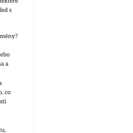
některé
led s
toměny?
nebo
ma a
a
o, co
sti
tu,