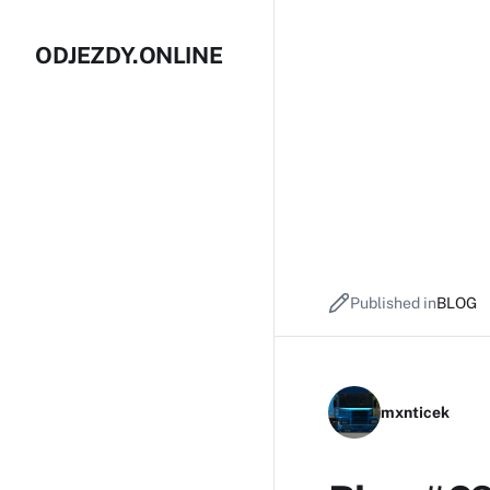
ODJEZDY.ONLINE
Published in
BLOG
mxnticek