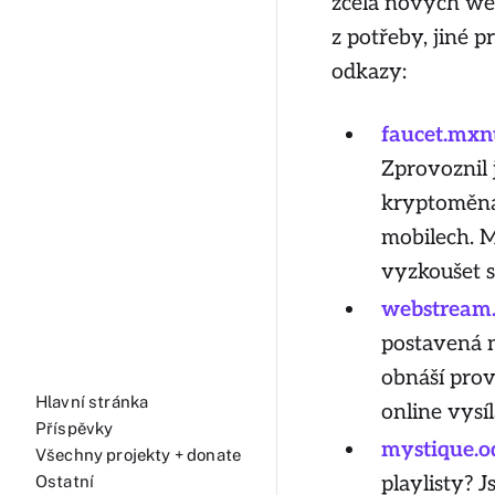
zcela nových web
z potřeby, jiné p
odkazy:
faucet.mxnt
Zprovoznil 
kryptoměna 
mobilech. M
vyzkoušet si
webstream.
postavená 
obnáší prov
Hlavní stránka
online vysí
Příspěvky
mystique.o
Všechny projekty + donate
playlisty? 
Ostatní