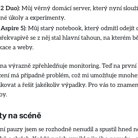
 2 Duo)
: Můj věrný domácí server, který nyní slouž
né úkoly a experimenty.
Aspire 5)
: Můj starý notebook, který odmítl odejít 
řekvapivě se z něj stal hlavní tahoun, na kterém bě
ikace a weby.
na výrazně zpřehledňuje monitoring. Teď na první
řízení má případně problém, což mi umožňuje mnoh
tikovat a řešit jakékoliv výpadky. Pro vás to zname
by.
ty na scéně
í pauzy jsem se rozhodně nenudil a spustil hned n