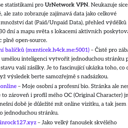
e statistikami pro
UrNetwork VPN
. Neukazuje sice
ě, ale zato zobrazuje zajímavá data jako celkové
množství dat (Paid/Unpaid Data), přehled výdělků 
30 dní a mapu světa s lokacemi aktivních poskytova
c plně open-source.
ní balíčků (mxnticek.h4ck.me:5001)
– Čistě pro zá
 umělou inteligenci vytvořit jednoduchou stránku 
 stavu vaší zásilky. Je to fascinující ukázka toho, co
dyž výsledek berte samozřejmě s nadsázkou.
.online
– Moje osobní a profesní bio. Stránka ale ne
e to zároveň i profil mého OC (Original Character)
nešní době je důležité mít online vizitku, a tak jsem 
to jednoduchou stránku.
ainrock127.xyz
– Jako velký fanoušek skvělého