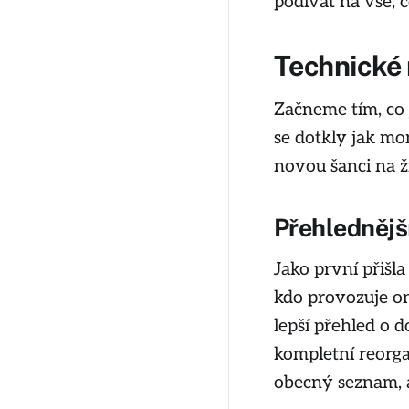
podívat na vše, c
Technické 
Začneme tím, co 
se dotkly jak mon
novou šanci na ž
Přehlednějš
Jako první přišl
kdo provozuje on
lepší přehled o 
kompletní reorgan
obecný seznam, a