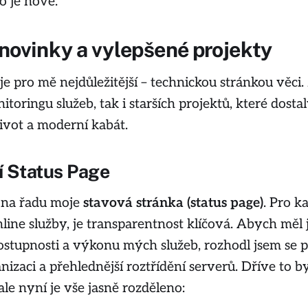
o je nové.
novinky a vylepšené projekty
je pro mě nejdůležitější – technickou stránkou věci
itoringu služeb, tak i starších projektů, které dosta
ivot a moderní kabát.
í Status Page
a na řadu moje
stavová stránka (status page)
. Pro k
line služby, je transparentnost klíčová. Abych měl j
dostupnosti a výkonu mých služeb, rozhodl jsem se 
izaci a přehlednější roztřídění serverů. Dříve to by
le nyní je vše jasně rozděleno: