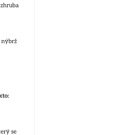
 zhruba
, nýbrž
kto:
terý se