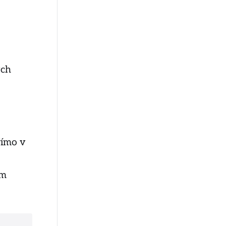
ých
římo v
ím