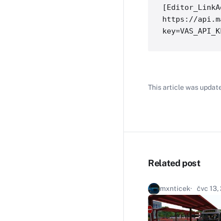
[Editor_LinkA
https://api.m
This article was updat
Related post
mxnticek
čvc 13,