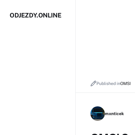
ODJEZDY.ONLINE
Published in
OMSI
mxnticek