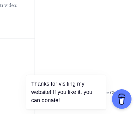
í videa:
Powered by Publii - Open-Source CMS for
Static Websites