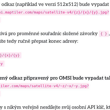
 odkaz (například ve verzi 512x512) bude vypadat
pi.maptiler.com/maps/satellite-v4/{z}/{x}/{y}.jpg?
ívá pro proměnné souřadnic složené závorky
{ }
íte tedy ručně přepsat konec adresy:
}/{x}/{y}
~y
ený odkaz připravený pro OMSI bude vypadat ta
tiler.com/maps/satellite-v4/~z/~x/~y.jpg?
 s nikým veřejně nesdílejte svůj osobní API klíč, k