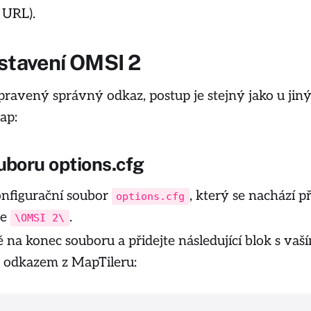
 URL).
stavení OMSI 2
pravený správný odkaz, postup je stejný jako u jin
ap:
uboru options.cfg
onfigurační soubor
, který se nachází p
options.cfg
ce
.
\OMSI 2\
ě na konec souboru a přidejte následující blok s vaš
odkazem z MapTileru: