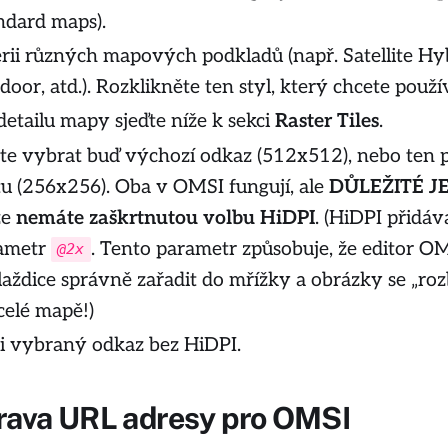
ndard maps).
erii různých mapových podkladů (např.
Satellite Hy
door
, atd.). Rozklikněte ten styl, který chcete použí
detailu mapy sjeďte níže k sekci
Raster Tiles
.
te vybrat buď výchozí odkaz (512x512), nebo ten 
tu (256x256). Oba v OMSI fungují, ale
DŮLEŽITÉ JE
že
nemáte zaškrtnutou volbu HiDPI
.
(HiDPI přidáv
ametr
. Tento parametr způsobuje, že editor O
@2x
aždice správně zařadit do mřížky a obrázky se „rozb
celé mapě!)
si vybraný odkaz bez HiDPI.
rava URL adresy pro OMSI