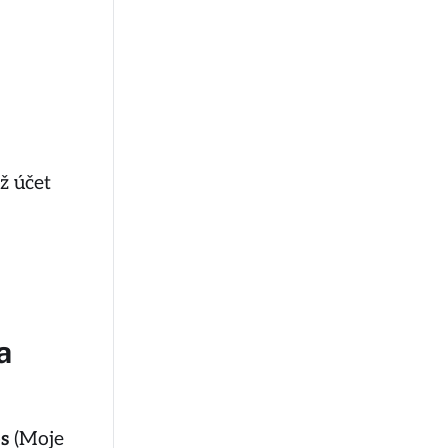
ž účet
a
s
(Moje