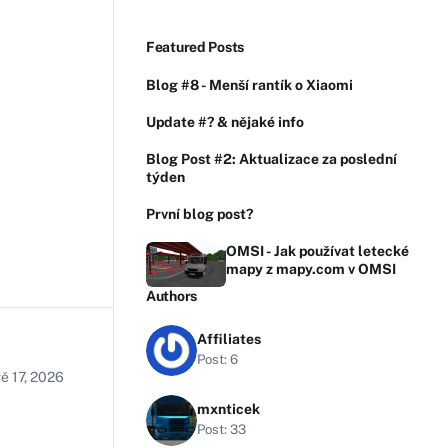
Featured Posts
Blog #8 - Menší rantík o Xiaomi
Update #? & nějaké info
Blog Post #2: Aktualizace za poslední
týden
První blog post?
OMSI - Jak používat letecké
mapy z mapy.com v OMSI
Authors
Affiliates
Post: 6
ě 17, 2026
mxnticek
Post: 33