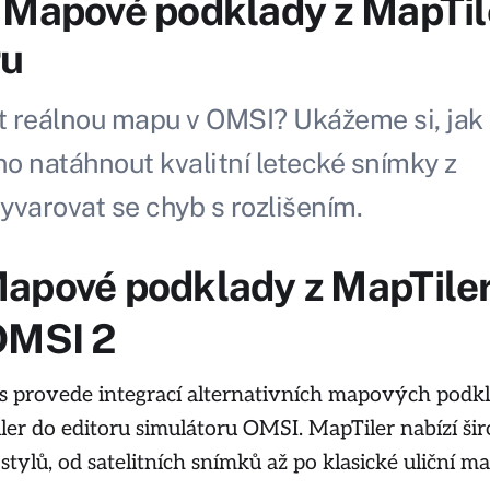
 Mapové podklady z MapTil
ru
t reálnou mapu v OMSI? Ukážeme si, jak
o natáhnout kvalitní letecké snímky z
yvarovat se chyb s rozlišením.
apové podklady z MapTiler
OMSI 2
ás provede integrací alternativních mapových podk
er do editoru simulátoru OMSI. MapTiler nabízí ši
tylů, od satelitních snímků až po klasické uliční ma