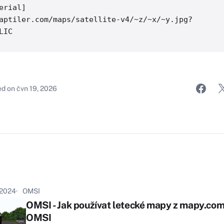
erial]

aptiler.com/maps/satellite-v4/~z/~x/~y.jpg?
ed on
čvn 19, 2026
 2024
OMSI
OMSI - Jak používat letecké mapy z mapy.com
OMSI