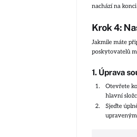
nachází na konci
Krok 4: Na
Jakmile máte při
poskytovatelů m
1. Úprava so
Otevřete k
hlavní slož
Sjeďte úpln
upraveným 