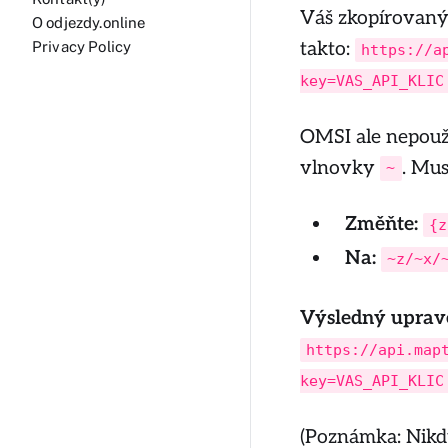
Váš zkopírovaný
O odjezdy.online
takto:
Privacy Policy
https://a
key=VAS_API_KLIC
OMSI ale nepouž
vlnovky
. Mus
~
Změňte:
{z
Na:
~z/~x/
Výsledný uprav
https://api.map
key=VAS_API_KLIC
(Poznámka: Nikdy