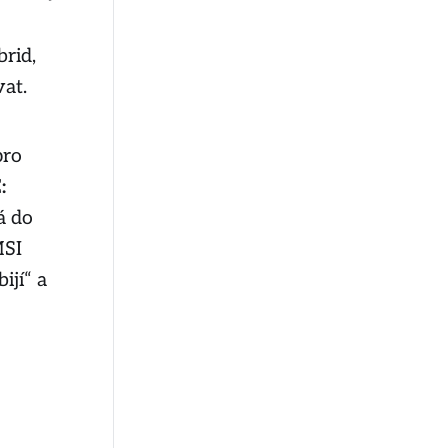
brid
,
vat.
pro
:
á do
MSI
ijí“ a