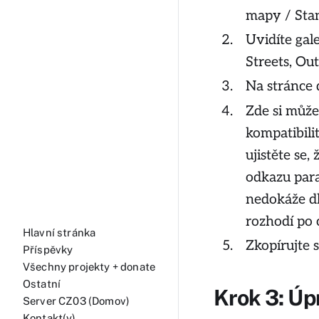
mapy / Sta
Uvidíte gal
Streets
,
Out
Na stránce 
Zde si může
kompatibili
ujistěte se, 
odkazu par
nedokáže dl
rozhodí po 
Hlavní stránka
Zkopírujte 
Příspěvky
Všechny projekty + donate
Ostatní
Krok 3: Úp
Server CZ03 (Domov)
Kontakt(y)