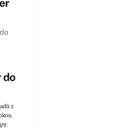
er
 do
 do
ladů z
rokou
py.