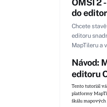
OMSI 2 -
do edito
Chcete stavě
editoru snadn
MapTileru a v
Návod: M
editoru 
Tento tutoriál v
platformy MapTil
škálu mapových s