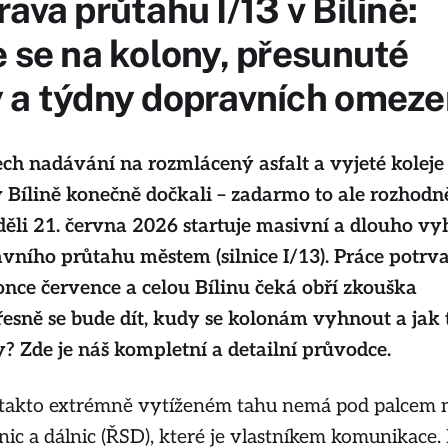
ava průtahu I/13 v Bílině:
e se na kolony, přesunuté
 a týdny dopravních omeze
ch nadávání na rozmlácený asfalt a vyjeté koleje
cí v Bílině konečně dočkali – zadarmo to ale rozhodn
ěli 21. června 2026 startuje masivní a dlouho vy
vního průtahu městem (silnice I/13). Práce potrva
nce července a celou Bílinu čeká obří zkouška
přesně se bude dít, kudy se kolonám vyhnout a jak 
? Zde je náš kompletní a detailní průvodce.
 takto extrémně vytíženém tahu nemá pod palcem 
ilnic a dálnic (ŘSD), které je vlastníkem komunikace