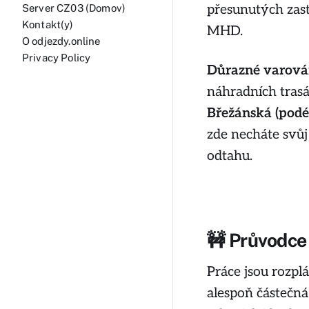
přesunutých zast
Server CZ03 (Domov)
Kontakt(y)
MHD.
O odjezdy.online
Privacy Policy
Důrazné varování
náhradních trasá
Břežánská (podé
zde necháte svůj
odtahu.
🚧 Průvodce
Práce jsou rozpl
alespoň částečn