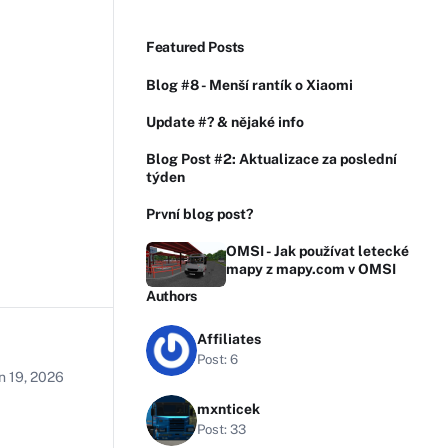
Featured Posts
Blog #8 - Menší rantík o Xiaomi
Update #? & nějaké info
Blog Post #2: Aktualizace za poslední
týden
První blog post?
OMSI - Jak používat letecké
mapy z mapy.com v OMSI
Authors
Affiliates
Post: 6
n 19, 2026
mxnticek
Post: 33