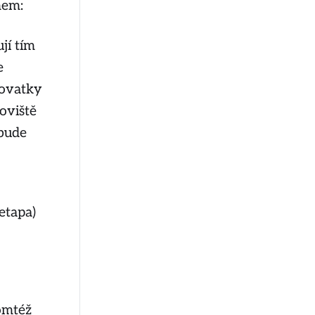
mem:
jí tím
e
žovatky
koviště
 bude
etapa)
omtéž