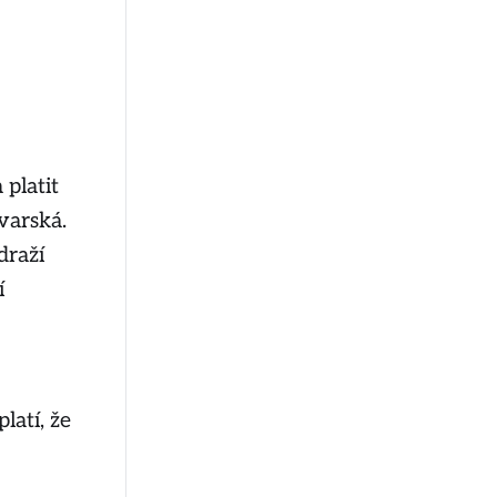
platit
varská.
draží
í
latí, že