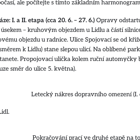
počasí, ale počítejte s tímto základním harmonogra
áze: I. a II. etapa (cca 20. 6. – 27. 6.)
Opravy odstartu
úsekem – kruhovým objezdem u Lidlu a částí silnic
ému objezdu u radnice. Ulice Spojovací se od kři
 (směrem k Lidlu) stane slepou ulicí. Na oblíbené par
ostanete. Propojovací ulička kolem ruční automyčky
ze směr do ulice 5. května).
Letecký nákres dopravního omezení (I. 
idl.
Pokračování prací ve druhé etapě na t