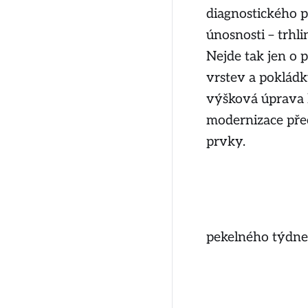
diagnostického pr
únosnosti – trhl
Nejde tak jen o p
vrstev a pokládk
výšková úprava 
modernizace přec
prvky.
pekelného týdne.