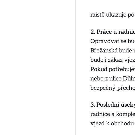
místě ukazuje po
2. Práce u radnice:
Opravovat se bud
Břežánská bude 
bude i zákaz vje
Pokud potřebujet
nebo z ulice Důl
bezpečný přecho
3. Poslední úseky:
radnice a komple
vjezd k obchodu