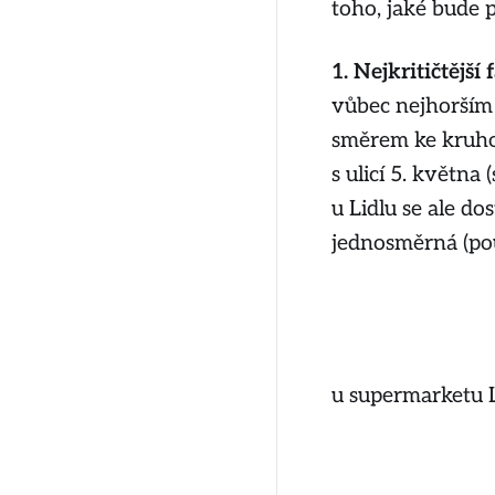
toho, jaké bude 
1. Nejkritičtější f
vůbec nejhorším 
směrem ke kruhov
s ulicí 5. května
u Lidlu se ale d
jednosměrná (pou
u supermarketu L