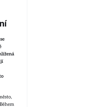
ní
 se
ě
hlížená
jí
to
město,
. Během