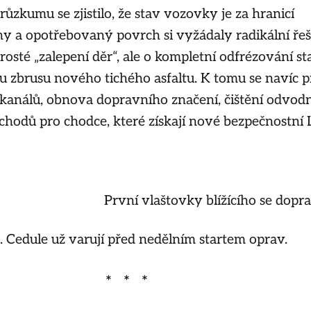
ůzkumu se zjistilo, že stav vozovky je za hranicí
iny a opotřebovaný povrch si vyžádaly radikální řeš
rosté „zalepení děr“, ale o kompletní odfrézování s
u zbrusu nového tichého asfaltu. K tomu se navíc p
kanálů, obnova dopravního značení, čištění odvodn
hodů pro chodce, které získají nové bezpečnostní
První vlaštovky blížícího se dopr
 Cedule už varují před nedělním startem oprav.