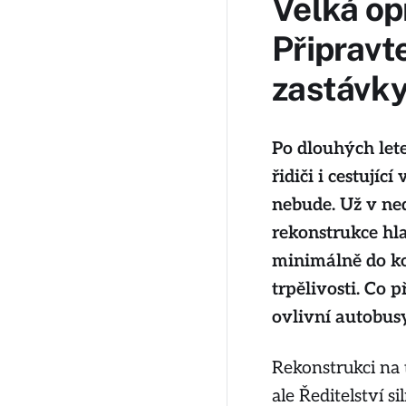
Velká opr
Připravt
zastávky
Po dlouhých lete
řidiči i cestují
nebude. Už v ned
rekonstrukce hla
minimálně do ko
trpělivosti. Co 
ovlivní autobusy
Rekonstrukci na
ale Ředitelství s