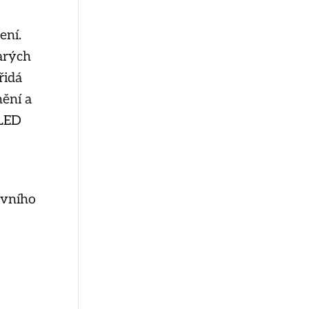
ení.
tarých
řidá
ění a
 LED
avního