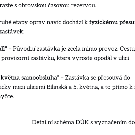
razte s obrovskou časovou rezervou.
ruhé etapy oprav navíc dochází k
fyzickému přes
zastávek
:
dl“
– Původní zastávka je zcela mimo provoz. Cestuj
 provizorní zastávku, která vyroste opodál v ulici
.
5. května samoobsluha“
– Zastávka se přesouvá do
ičky mezi ulicemi Bílinská a 5. května, a to přímo k 
yčce.
Detailní schéma DÚK s vyznačením d