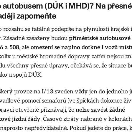
e autobusem (DÚK i MHD)? Na přesné
raději zapomeňte
rozsahu se fatálně podepíše na plynulosti krajské i
. Zásadně zasaženy budou
příměstské autobusové 
06 a 508
, ale
omezení se naplno dotkne i vozů míst
koliv u městské hromadné dopravy zatím nejsou z
lu všechny přesné úpravy, očekává se, že situace 
ako u spojů DÚK.
škerý provoz na I/13 sveden vždy jen do jednoho j
yvadlově pomocí semaforů (ve špičkách dokonce ži
pravci otevřeně přiznávají, že
nelze zavést žádné
ové jízdní řády
. Časové ztráty nabrané v kolonác
prosto nepředvídatelné. Pokud jedete do práce, k