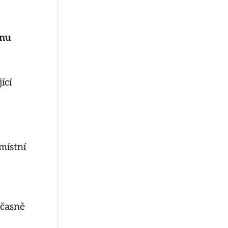
unu
ící
místní
očasně