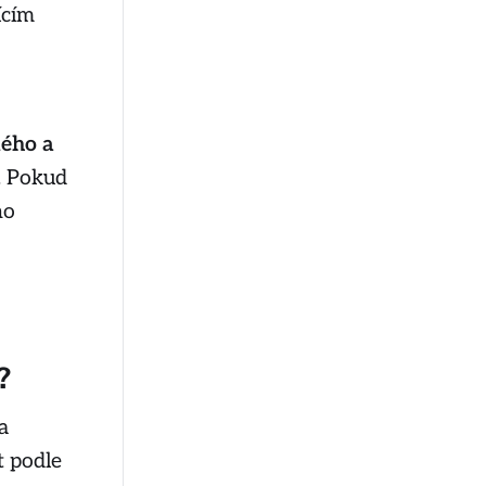
ícím
kého a
. Pokud
ho
?
a
t podle