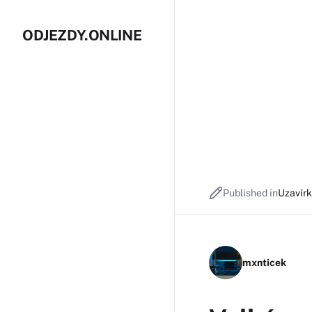
ODJEZDY.ONLINE
Published in
Uzavír
mxnticek