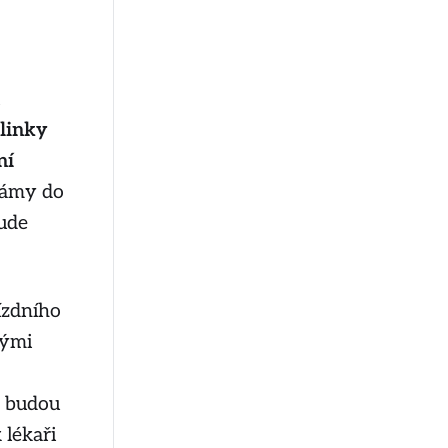
linky
ní
námy do
bude
ízdního
vými
h budou
 lékaři