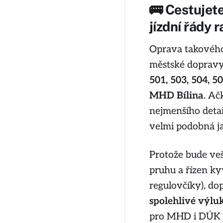
🚌 Cestujet
jízdní řády 
Oprava takového 
městské dopravy
501, 503, 504, 5
MHD Bílina
. Ač
nejmenšího detai
velmi podobná j
Protože bude ve
pruhu a řízen k
regulovčíky), do
spolehlivé výluk
pro MHD i DÚK na