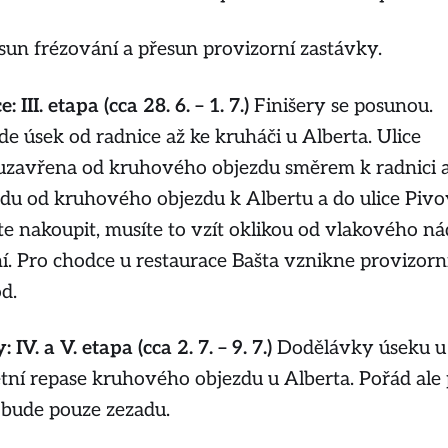
sun frézování a přesun provizorní zastávky.
 III. etapa (cca 28. 6. – 1. 7.)
Finišery se posunou.
e úsek od radnice až ke kruháči u Alberta. Ulice
uzavřena od kruhového objezdu směrem k radnici a 
zdu od kruhového objezdu k Albertu a do ulice Pivo
e nakoupit, musíte to vzít oklikou od vlakového ná
ní. Pro chodce u restaurace Bašta vznikne provizorn
d.
 IV. a V. etapa (cca 2. 7. – 9. 7.)
Dodělávky úseku u
tní repase kruhového objezdu u Alberta. Pořád ale p
 bude pouze zezadu.