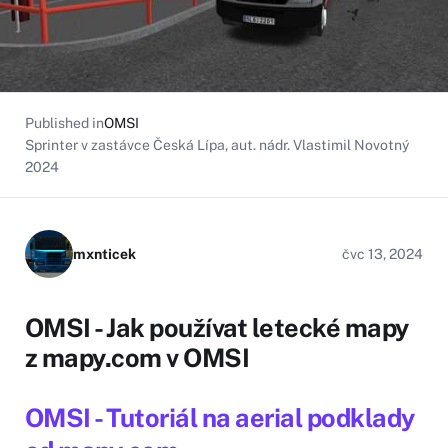
Published in
OMSI
Sprinter v zastávce Česká Lípa, aut. nádr. Vlastimil Novotný
2024
mxnticek
čvc 13, 2024
OMSI - Jak používat letecké mapy
z mapy.com v OMSI
OMSI - Tutoriál na aerial podklady