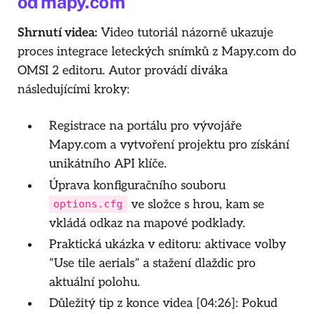
od mapy.com
Shrnutí videa:
Video tutoriál názorně ukazuje
proces integrace leteckých snímků z Mapy.com do
OMSI 2 editoru. Autor provádí diváka
následujícími kroky:
Registrace na portálu pro vývojáře
Mapy.com a vytvoření projektu pro získání
unikátního API klíče.
Úprava konfiguračního souboru
ve složce s hrou, kam se
options.cfg
vkládá odkaz na mapové podklady.
Praktická ukázka v editoru: aktivace volby
“Use tile aerials” a stažení dlaždic pro
aktuální polohu.
Důležitý tip z konce videa [04:26]
: Pokud